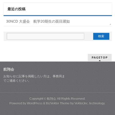
最近の投稿
30NCD 大盛会 航学20期生の面目躍如
PAGETOP
航翔会
お知らせに記事を掲載したい方は、事務局ま
でご連絡ください。
Copyright ©
航翔会
All Rights Reserved.
Powered by
WordPress
&
BizVektor Theme
by
Vektor,Inc.
technology.