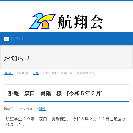
MENU
お知らせ
HOME
»
お知らせ »
訃報
»
訃報 森口 眞陽 様 [令和５年２月]
訃報 森口 眞陽 様 [令和５年２月]
投稿日： | カテゴリー：
訃報
航空学生２０期 森口 眞陽様は、令和５年２月２２日ご逝去さ
れました。