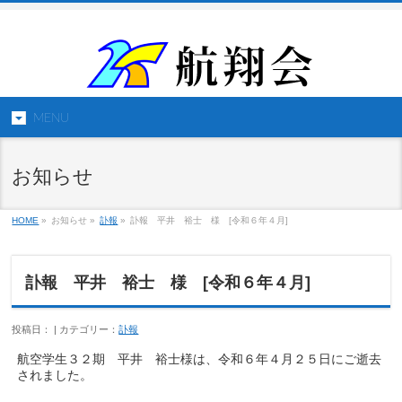
MENU
お知らせ
HOME
»
お知らせ »
訃報
»
訃報 平井 裕士 様 [令和６年４月]
訃報 平井 裕士 様 [令和６年４月]
投稿日： | カテゴリー：
訃報
航空学生３２期 平井 裕士様は、令和６年４月２５日にご逝去
されました。