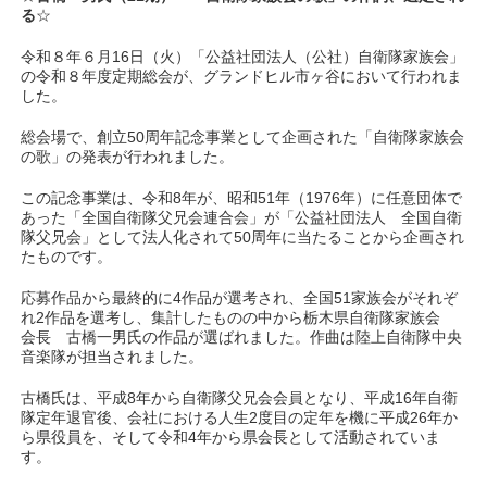
る
☆
令和８年６月16日（火）「公益社団法人（公社）自衛隊家族会」
の令和８年度定期総会が、グランドヒル市ヶ谷において行われま
した。
総会場で、創立50周年記念事業として企画された「自衛隊家族会
の歌」の発表が行われました。
この記念事業は、令和8年が、昭和51年（1976年）に任意団体で
あった「全国自衛隊父兄会連合会」が「公益社団法人 全国自衛
隊父兄会」として法人化されて50周年に当たることから企画され
たものです。
応募作品から最終的に4作品が選考され、全国51家族会がそれぞ
れ2作品を選考し、集計したものの中から栃木県自衛隊家族会
会長 古橋一男氏の作品が選ばれました。作曲は陸上自衛隊中央
音楽隊が担当されました。
古橋氏は、平成8年から自衛隊父兄会会員となり、平成16年自衛
隊定年退官後、会社における人生2度目の定年を機に平成26年か
ら県役員を、そして令和4年から県会長として活動されていま
す。